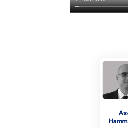
Ax
Hamm