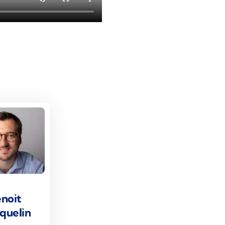
noit
quelin