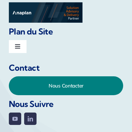
Plan du Site
Toggle
Navigation
Home
Contact
Services
Nous Contacter
Anaplan Solutions
Nous Suivre
La plateforme Anaplan