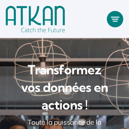
Passer
au
contenu
Transformez
vos données en
actions !
Toute la puissance de la