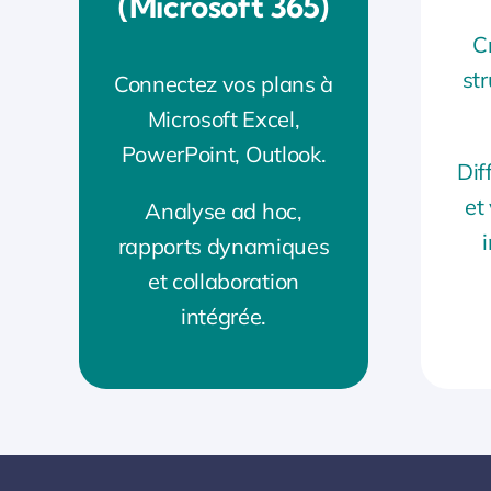
(Microsoft 365)
C
str
Connectez vos plans à
Microsoft Excel,
PowerPoint, Outlook.
Dif
et
Analyse ad hoc,
rapports dynamiques
et collaboration
intégrée.