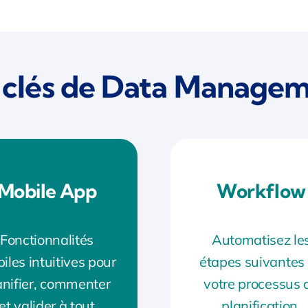
s clés de Data Managem
Mobile App
Workflow
Fonctionnalités
Automatisez le
iles intuitives pour
étapes suivantes
anifier, commenter
votre processus 
et valider à tout
planification.