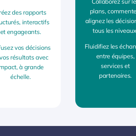
Collaborez sur l
plans, commente
réez des rapports
alignez les décisio
ucturés, interactifs
tous les niveaux
et engageants.
Fluidifiez les écha
fusez vos décisions
entre équipes,
 vos résultats avec
services et
impact, à grande
partenaires.
échelle.