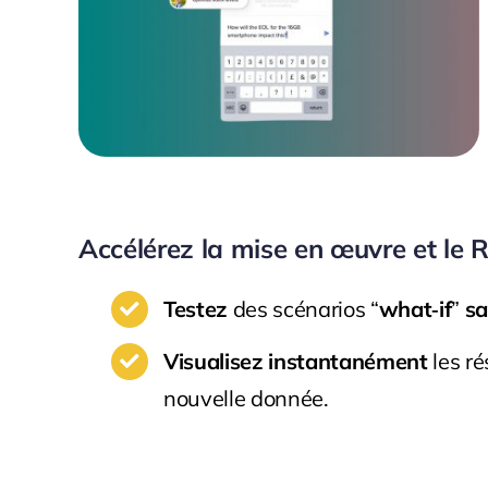
Accélérez la mise en œuvre et le 
Testez
des scénarios “
what‑if
”
sa
Visualisez
instantanément
les ré
nouvelle donnée.