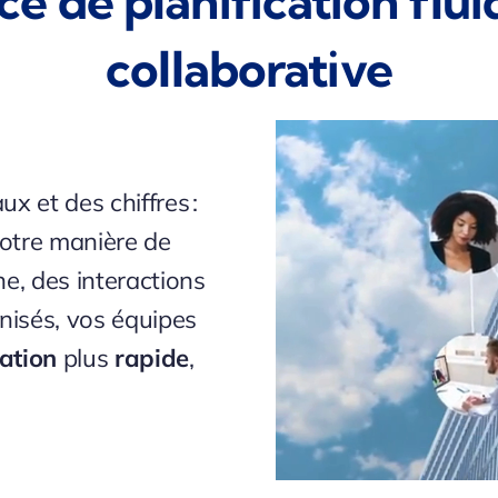
 de planification fluid
collaborative
x et des chiffres :
votre manière de
ne, des interactions
nisés, vos équipes
cation
plus
rapide
,