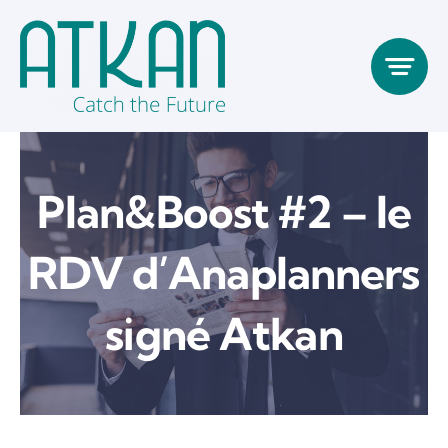
Passer
au
contenu
Plan&Boost #2 – le
RDV d’Anaplanners
signé Atkan